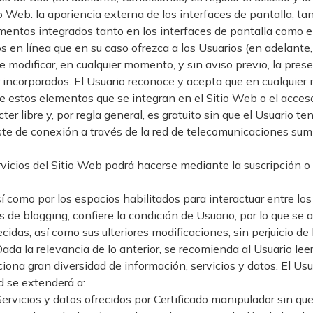
Web: la apariencia externa de los interfaces de pantalla, ta
lementos integrados tanto en los interfaces de pantalla como 
s en línea que en su caso ofrezca a los Usuarios (en adelante, 
e modificar, en cualquier momento, y sin aviso previo, la pres
r incorporados. El Usuario reconoce y acepta que en cualquie
 de estos elementos que se integran en el Sitio Web o el acces
cter libre y, por regla general, es gratuito sin que el Usuario
 coste de conexión a través de la red de telecomunicaciones su
vicios del Sitio Web podrá hacerse mediante la suscripción o r
í como por los espacios habilitados para interactuar entre los 
de blogging, confiere la condición de Usuario, por lo que se 
cidas, así como sus ulteriores modificaciones, sin perjuicio d
da la relevancia de lo anterior, se recomienda al Usuario leer
iona gran diversidad de información, servicios y datos. El Us
d se extenderá a:
vicios y datos ofrecidos por Certificado manipulador sin que 