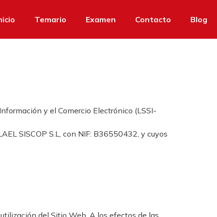
nicio
Temario
Examen
Contacto
Blog
Información y el Comercio Electrónico (LSSI-
a: LAEL SISCOP S.L, con NIF: B36550432, y cuyos
tilización del Sitio Web. A los efectos de las