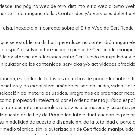
o desde una página web de otro, distinto, sitio web al Sitio W
mente— de ninguno de los Contenidos y/o Servicios del Sitio 
lsa, inexacta o incorrecta sobre el Sitio Web de Certificado 
el que se establezca dicho hiperenlace no contendrá ningún e
ico español, salvo autorización expresa de Certificado manipul
la existencia de relaciones entre Certificado manipulador y el t
ipulador de los contenidos, servicios y/o actividades ofrecida
onaria, es titular de todos los derechos de propiedad intelectu
ciativo y no exhaustivo, imágenes, sonido, audio, vídeo, soft
 selección de materiales usados, programas de ordenador nece
s como propiedad intelectual por el ordenamiento jurídico espa
tratados internacionales relativos a la materia y suscritos 
 dispuesto en la Ley de Propiedad Intelectual, quedan expresa
a su modalidad de puesta a disposición, de la totalidad o parte
r medio técnico, sin la autorización de Certificado manipulador