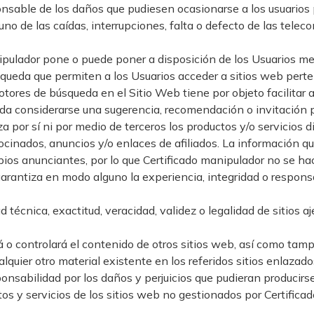
nsable de los daños que pudiesen ocasionarse a los usuarios 
no de las caídas, interrupciones, falta o defecto de las telec
pulador pone o puede poner a disposición de los Usuarios med
squeda que permiten a los Usuarios acceder a sitios web perte
otores de búsqueda en el Sitio Web tiene por objeto facilitar 
da considerarse una sugerencia, recomendación o invitación p
a por sí ni por medio de terceros los productos y/o servicios 
cinados, anuncios y/o enlaces de afiliados. La información qu
opios anunciantes, por lo que Certificado manipulador no se h
garantiza en modo alguno la experiencia, integridad o responsa
 técnica, exactitud, veracidad, validez o legalidad de sitios 
á o controlará el contenido de otros sitios web, así como tam
lquier otro material existente en los referidos sitios enlazado
abilidad por los daños y perjuicios que pudieran producirse po
os y servicios de los sitios web no gestionados por Certific