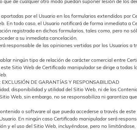
o, o que de cualquier otro modo puedan suponer lesión de los 
portadas por el Usuario en los formularios extendidos por Ce
eb. En todo caso, el Usuario notificará de forma inmediata a C
ión registrada en dichos formularios, tales como, pero no sólo
proceder a su inmediata cancelación.
erá responsable de las opiniones vertidas por los Usuarios a 
lar ningún tipo de relación de carácter comercial entre Certi
, este Sitio Web de Certificado manipulador se dirige a todas 
Web.
EB: EXCLUSIÓN DE GARANTÍAS Y RESPONSABILIDAD
dad, disponibilidad y utilidad del Sitio Web, ni de los Conteni
Sitio Web, sin embargo, no se responsabiliza ni garantiza que
ntenido o software al que pueda accederse a través de este S
suario. En ningún caso Certificado manipulador será responsa
ción y el uso del Sitio Web, incluyéndose, pero no limitándose,