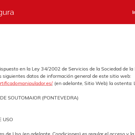
I
spuesto en la Ley 34/2002 de Servicios de la Sociedad de la 
los siguientes datos de información general de este sitio web:
rtificadomanipul
ador.es/
, (en adelante, Sitio Web) la ostent
RCADE SOUTOMAIOR (PONTEVEDRA)
E USO
 de Uso (en adelante, Condiciones) es regular el acceso y la u