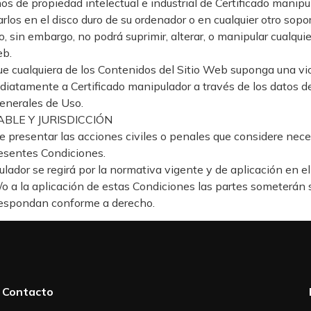
s de propiedad intelectual e industrial de Certificado manipul
rlos en el disco duro de su ordenador o en cualquier otro sopo
, sin embargo, no podrá suprimir, alterar, o manipular cualqui
eb.
ue cualquiera de los Contenidos del Sitio Web suponga una vi
ediatamente a Certificado manipulador a través de los dato
enerales de Uso.
ABLE Y JURISDICCIÓN
e presentar las acciones civiles o penales que considere neces
resentes Condiciones.
lador se regirá por la normativa vigente y de aplicación en el t
/o a la aplicación de estas Condiciones las partes someterán su
rrespondan conforme a derecho.
Contacto