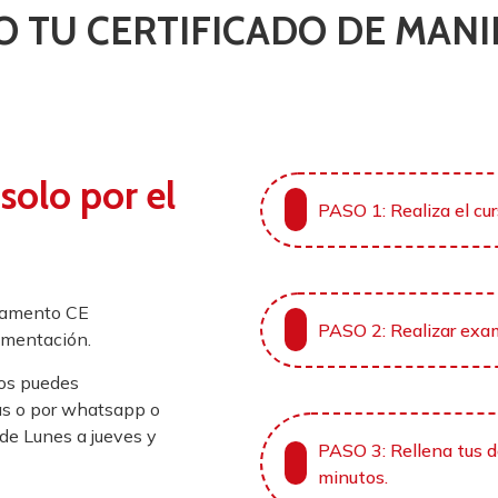
O TU CERTIFICADO DE MAN
 solo por el
PASO 1: Realiza el cu
glamento CE
PASO 2: Realizar exa
limentación.
mos puedes
ras o por whatsapp o
de Lunes a jueves y
PASO 3: Rellena tus da
minutos.