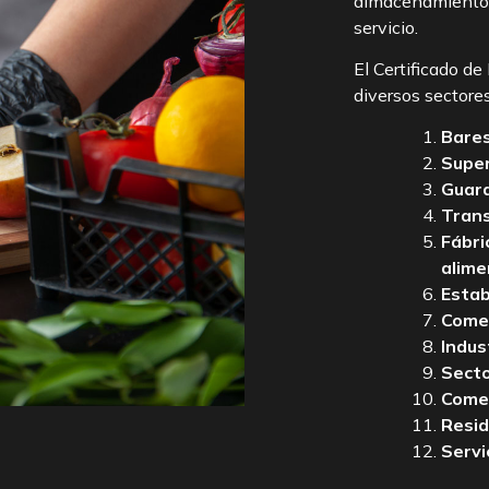
almacenamiento, 
servicio.
El Certificado d
diversos sectores
Bares
Super
Guard
Trans
Fábri
alime
Estab
Comer
Indus
Secto
Comed
Resid
Servi