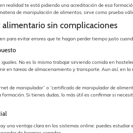
n realidad te está pidiendo una acreditación de esa formación. 
materia de manipulación de alimentos, sirve como prueba váli
 alimentario sin complicaciones
ien para evitar errores que te hagan perder tiempo justo cuand
 puesto
n iguales. No es lo mismo trabajar sirviendo comida en hostel
nir en tareas de almacenamiento y transporte. Aun así, en la
carnet de manipulador” o “certificado de manipulador de alim
 formación. Si tienes dudas, lo más útil es confirmar si necesit
ial
hay una ventaja clara en los sistemas online: puedes estudia
depender de horarios cerrados.