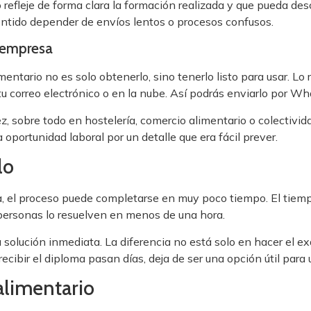
efleje de forma clara la formación realizada y que pueda desca
entido depender de envíos lentos o procesos confusos.
a empresa
mentario no es solo obtenerlo, sino tenerlo listo para usar. L
tu correo electrónico o en la nube. Así podrás enviarlo por W
 sobre todo en hostelería, comercio alimentario o colectivida
portunidad laboral por un detalle que era fácil prever.
lo
a, el proceso puede completarse en muy poco tiempo. El tiempo
 personas lo resuelven en menos de una hora.
solución inmediata. La diferencia no está solo en hacer el ex
 recibir el diploma pasan días, deja de ser una opción útil par
 alimentario