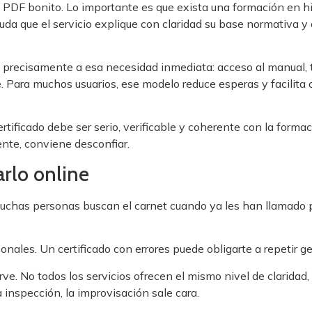
un PDF bonito. Lo importante es que exista una formación en h
yuda que el servicio explique con claridad su base normativa 
a precisamente a esa necesidad inmediata: acceso al manual, t
. Para muchos usuarios, ese modelo reduce esperas y facilita c
 certificado debe ser serio, verificable y coherente con la form
nte, conviene desconfiar.
arlo online
Muchas personas buscan el carnet cuando ya les han llamado p
sonales. Un certificado con errores puede obligarte a repetir g
rve. No todos los servicios ofrecen el mismo nivel de claridad
 inspección, la improvisación sale cara.