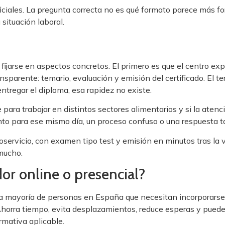
ciales. La pregunta correcta no es qué formato parece más fo
situación laboral.
jarse en aspectos concretos. El primero es que el centro expl
sparente: temario, evaluación y emisión del certificado. El te
ntregar el diploma, esa rapidez no existe.
para trabajar en distintos sectores alimentarios y si la atenc
to para ese mismo día, un proceso confuso o una respuesta t
servicio, con examen tipo test y emisión en minutos tras la v
 mucho.
or online o presencial?
a la mayoría de personas en España que necesitan incorporarse
Ahorra tiempo, evita desplazamientos, reduce esperas y puede
rmativa aplicable.