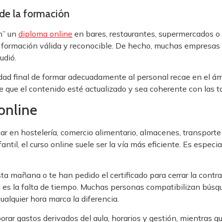
 de la formación
n” un
diploma online
en bares, restaurantes, supermercados o
na formación válida y reconocible. De hecho, muchas empresas 
udió.
ad final de formar adecuadamente al personal recae en el ámb
uye que el contenido esté actualizado y sea coherente con las
online
jar en hostelería, comercio alimentario, almacenes, transporte
antil, el curso online suele ser la vía más eficiente. Es espec
ista mañana o te han pedido el certificado para cerrar la con
 es la falta de tiempo. Muchas personas compatibilizan búsqu
ualquier hora marca la diferencia.
rporar gastos derivados del aula, horarios y gestión, mientras 