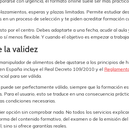
rarse con urgencia, el formato online suele ser más práctico
plazamientos, esperas y plazas limitadas. Permite estudiar des
tás en un proceso de selección y te piden acreditar formación 
sto por el centro. Debes adaptarte a una fecha, acudir al aula 
sí menos flexible. Y cuando el objetivo es empezar a trabajar rá
 la validez
anipulador de alimentos debe ajustarse a los principios de h
se en España incluye el Real Decreto 109/2010 y el
Reglament
cial para ser válida.
e puede ser perfectamente válido, siempre que la formación es
 Para el usuario, esto se traduce en una consecuencia práctic
 las condiciones necesarias.
r opción sin comprobar nada. No todos los servicios explican 
orma del contenido formativo, del examen o de la emisión del 
 sino si ofrece garantías reales.