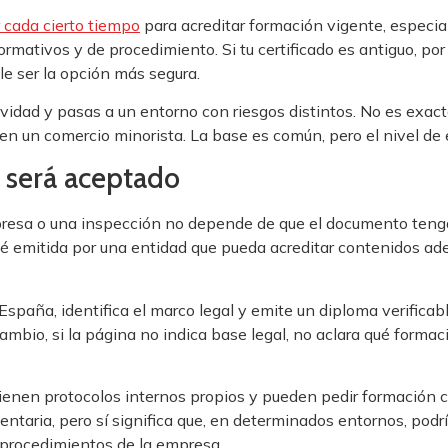
 cada cierto tiempo
para acreditar formación vigente, especia
rmativos y de procedimiento. Si tu certificado es antiguo, por 
ele ser la opción más segura.
vidad y pasas a un entorno con riesgos distintos. No es exa
en un comercio minorista. La base es común, pero el nivel de 
o será aceptado
presa o una inspección no depende de que el documento teng
té emitida por una entidad que pueda acreditar contenidos ade
España, identifica el marco legal y emite un diploma verificab
cambio, si la página no indica base legal, no aclara qué forma
ienen protocolos internos propios y pueden pedir formación c
entaria, pero sí significa que, en determinados entornos, podr
 procedimientos de la empresa.