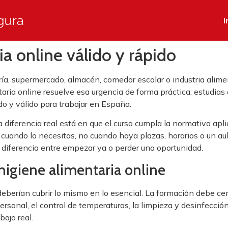
I
a online válido y rápido
ería, supermercado, almacén, comedor escolar o industria alime
aria online resuelve esa urgencia de forma práctica: estudias e
do y válido para trabajar en España.
La diferencia real está en que el curso cumpla la normativa ap
cuando lo necesitas, no cuando haya plazas, horarios o un aul
diferencia entre empezar ya o perder una oportunidad.
higiene alimentaria online
 deberían cubrir lo mismo en lo esencial. La formación debe ce
sonal, el control de temperaturas, la limpieza y desinfección, 
bajo real.