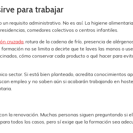
irve para trabajar
 un requisito administrativo. No es así. La higiene alimentaria 
residencias, comedores colectivos o centros infantiles.
ón cruzada
, rotura de la cadena de frío, presencia de alérge
la formación no se limita a decirte que te laves las manos o 
cinados, cómo conservar cada producto o qué hacer para evit
único sector. Si está bien planteado, acredita conocimientos a
buscan empleo y no saben aún si acabarán trabajando en host
taria.
 con la renovación. Muchas personas siguen preguntando si el
para todos los casos, pero sí exige que la formación sea adec