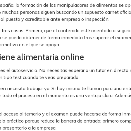
España, la formación de los manipuladores de alimentos se a
uchas personas siguen buscando un supuesto carnet oficial 
al puesto y acreditable ante empresa o inspección.
r tres cosas. Primero, que el contenido esté orientado a segur
do se pueda obtener de forma inmediata tras superar el examen
ormativo en el que se apoya.
iene alimentaria online
es el autoservicio. No necesitas esperar a un tutor en directo n
n tipo test cuando te veas preparado.
n necesita trabajar ya. Si hoy mismo te llaman para una ent
ar todo el proceso en el momento es una ventaja clara. Ademá
l acceso al temario y al examen puede hacerse de forma inmed
elo práctico porque reduce la barrera de entrada: primero comp
a presentarlo a la empresa.